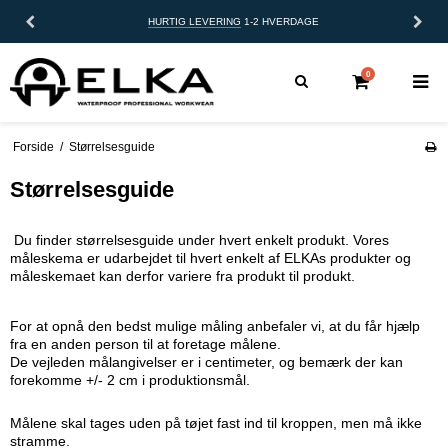
HURTIG LEVERING
1-2 HVERDAGE
0
Forside
/
Størrelsesguide
Størrelsesguide
Du finder størrelsesguide under hvert enkelt produkt. Vores
måleskema er udarbejdet til hvert enkelt af ELKAs produkter og
måleskemaet kan derfor variere fra produkt til produkt.
For at opnå den bedst mulige måling anbefaler vi, at du får hjælp
fra en anden person til at foretage målene.
De vejleden målangivelser er i centimeter, og bemærk der kan
forekomme +/- 2 cm i produktionsmål.
Målene skal tages uden på tøjet fast ind til kroppen, men må ikke
stramme.