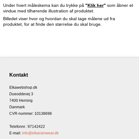
Under hvert måleskema kan du trykke på
"
Klik her
"
som åbner et
vindue med tilhørende illustration af produktet.
Billedet viser hvor og hvordan du skal tage målene ud fra
produktet, for at finde den størrelse du skal bruge.
Kontakt
Elkawebshop.dk
Dueoddevej 3
7400 Herning
Danmark
CVR-nummer
:
10138698
Telefonnr.
:
97142422
E-mail
:
info@elkarainwear.dk