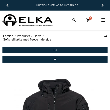
HURTIG LEVERING
1-2 HVERDAGE
0
Forside
/
Produkter
/
Herre
/
Softshell jakke med fleece inderside