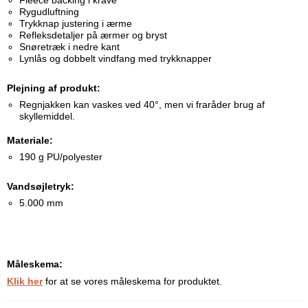
Fleece backing i krave
Rygudluftning
Trykknap justering i ærme
Refleksdetaljer på ærmer og bryst
Snøretræk i nedre kant
Lynlås og dobbelt vindfang med trykknapper
Plejning af produkt:
Regnjakken kan vaskes ved 40°, men vi fraråder brug af
skyllemiddel.
Materiale:
190 g PU/polyester
Vandsøjletryk:
5.000 mm
Måleskema:
Klik her
for at se vores måleskema for produktet.