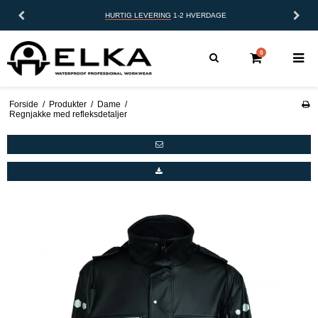
HURTIG LEVERING
1-2 HVERDAGE
0
Forside
/
Produkter
/
Dame
/
Regnjakke med refleksdetaljer