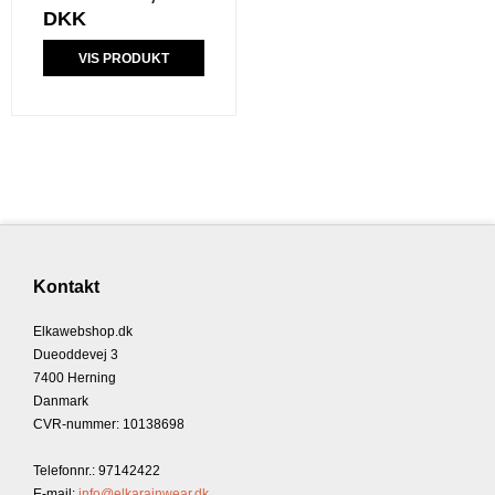
DKK
VIS PRODUKT
Kontakt
Elkawebshop.dk
Dueoddevej 3
7400 Herning
Danmark
CVR-nummer
:
10138698
Telefonnr.
:
97142422
E-mail
:
info@elkarainwear.dk